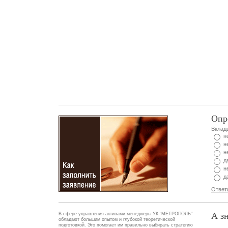
Опр
Вклад
н
н
н
д
н
д
Ответ
А зн
В сфере управления активами менеджеры УК "МЕТРОПОЛЬ"
обладают большим опытом и глубокой теоретической
подготовкой. Это помогает им правильно выбирать стратегию