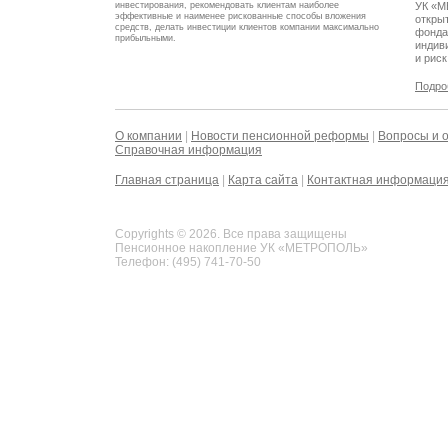
инвестирования, рекомендовать клиентам наиболее
УК «М
эффективные и наименее рискованные способы вложения
откры
средств, делать инвестиции клиентов компании максимально
фонда
прибыльными.
индив
и риск
Подро
О компании
|
Новости пенсионной реформы
|
Вопросы и 
Справочная информация
Главная страница
|
Карта сайта
|
Контактная информаци
Copyrights © 2026. Все права защищены
Пенсионное накопление УК «МЕТРОПОЛЬ»
Телефон: (495) 741-70-50